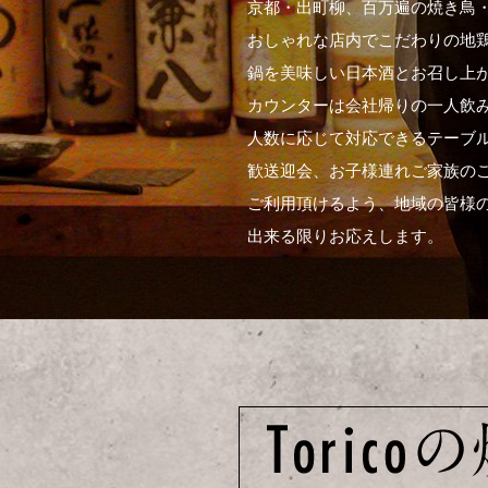
京都・出町柳、百万遍の焼き鳥・居
おしゃれな店内でこだわりの地
鍋を美味しい日本酒とお召し上
カウンターは会社帰りの一人飲
人数に応じて対応できるテーブ
歓送迎会、お子様連れご家族の
ご利用頂けるよう、地域の皆様
出来る限りお応えします。