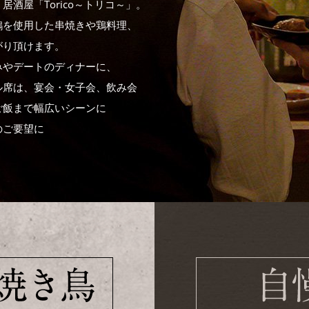
酒屋「Torico～トリコ～」。
鶏を使用した串焼きや鶏料理、
がり頂けます。
みやデートのディナーに、
ル席は、宴会・女子会、飲み会
ご飯まで幅広いシーンに
のご要望に