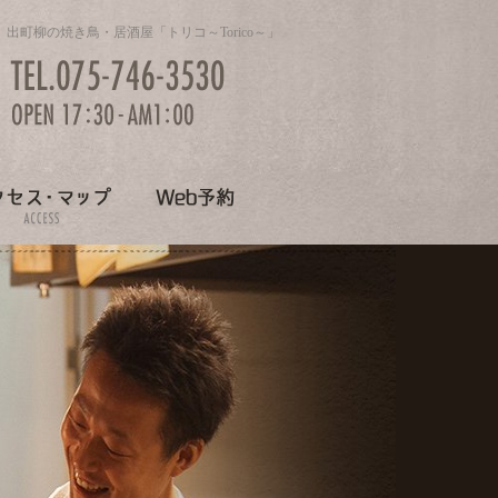
出町柳の焼き鳥・居酒屋「トリコ～Torico～」